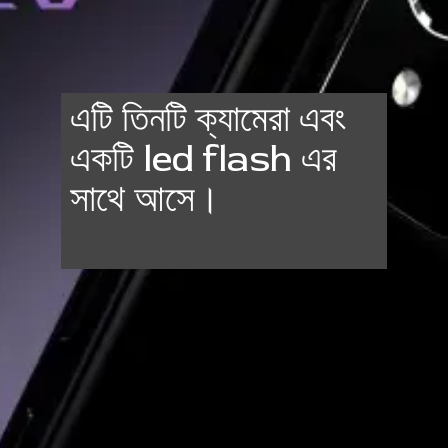
এটি তিনটি ক্যামেরা এবং
একটি led flash এর
সাথে আসে।