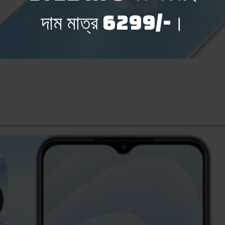
দাম মাত্র 6299/-।