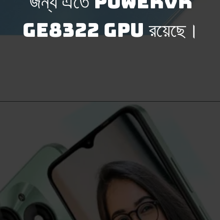
জন্য এতে PowerVR
GE8322 GPU রয়েছে।