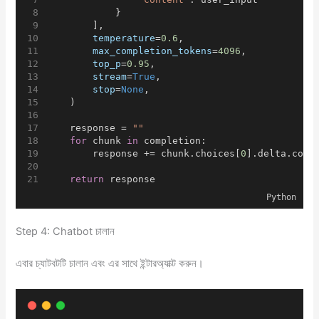
            }
        ],
temperature
=
0.6
,
max_completion_tokens
=
4096
,
top_p
=
0.95
,
stream
=
True
,
stop
=
None
,
    )
    response = 
""
for
 chunk 
in
 completion:
        response += chunk.choices[
0
].delta.cont
return
 response
Python
Step 4: Chatbot চালান
এবার চ্যাটবটটি চালান এবং এর সাথে ইন্টারঅ্যাক্ট করুন।