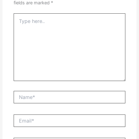
fields are marked
*
Type
here..
Name*
Email*