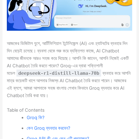
আজকের ডিজিটাল যুগে, আর্টিফিশিয়াল ইন্টেলিজেন্স (AI) এবং চ্যাটবটের ব্যবহার দিন
দিন বেড়েই চলেছে। ব্যবসা থেকে শুরু করে ব্যক্তিগত কাজে, AI Chatbot
আমাদের জীবনকে আরও সহজ করে দিয়েছে। আপনি কি জানেন, আপনি নিজেই একটি
AI Chatbot তৈরি করতে পারেন? Groq-এর দ্বারা শক্তিশালী
মডেল
deepseek-r1-distill-llama-70b
ব্যবহার করে আপনি
মাত্র কয়েকটি ধাপে আপনার নিজস্ব AI Chatbot তৈরি করতে পারেন। আজকের
এই ব্লগে, আমরা আপনাকে সহজ বাংলায় শেখাব কিভাবে Groq ব্যবহার করে AI
Chatbot তৈরি করা যায়।
Table of Contents
Groq কি?
কেন Groq ব্যবহার করবেন?
Groq API কী এবং কেন এটি প্রয়োজন?