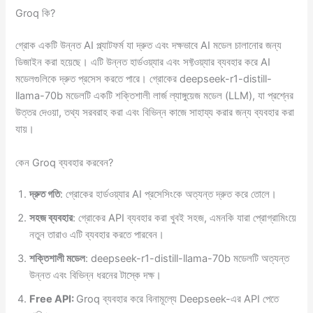
Groq কি?
গ্রোক একটি উন্নত AI প্ল্যাটফর্ম যা দ্রুত এবং দক্ষভাবে AI মডেল চালানোর জন্য
ডিজাইন করা হয়েছে। এটি উন্নত হার্ডওয়্যার এবং সফ্টওয়্যার ব্যবহার করে AI
মডেলগুলিকে দ্রুত প্রসেস করতে পারে। গ্রোকের deepseek-r1-distill-
llama-70b মডেলটি একটি শক্তিশালী লার্জ ল্যাঙ্গুয়েজ মডেল (LLM), যা প্রশ্নের
উত্তর দেওয়া, তথ্য সরবরাহ করা এবং বিভিন্ন কাজে সাহায্য করার জন্য ব্যবহার করা
যায়।
কেন Groq ব্যবহার করবেন?
দ্রুত গতি
: গ্রোকের হার্ডওয়্যার AI প্রসেসিংকে অত্যন্ত দ্রুত করে তোলে।
সহজ ব্যবহার
: গ্রোকের API ব্যবহার করা খুবই সহজ, এমনকি যারা প্রোগ্রামিংয়ে
নতুন তারাও এটি ব্যবহার করতে পারবেন।
শক্তিশালী মডেল
: deepseek-r1-distill-llama-70b মডেলটি অত্যন্ত
উন্নত এবং বিভিন্ন ধরনের টাস্কে দক্ষ।
Free API:
Groq ব্যবহার করে বিনামূল্যে Deepseek-এর API পেতে