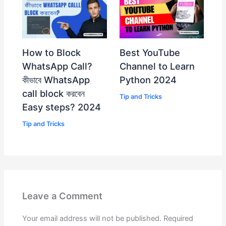
sl
at
e
How to Block
Best YouTube
WhatsApp Call?
Channel to Learn
কীভাবে WhatsApp
Python 2024
call block করবেন
Tip and Tricks
Easy steps? 2024
Tip and Tricks
Leave a Comment
Your email address will not be published.
Required