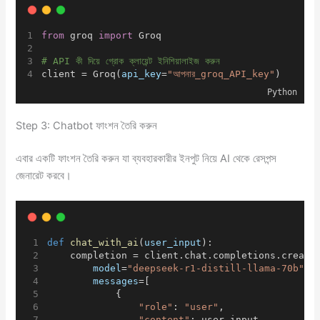
from
 groq 
import
 Groq
# API কী দিয়ে গ্রোক ক্লায়েন্ট ইনিশিয়ালাইজ করুন
client = Groq(
api_key
=
"আপনার_groq_API_key"
)
Python
Step 3: Chatbot ফাংশন তৈরি করুন
এবার একটি ফাংশন তৈরি করুন যা ব্যবহারকারীর ইনপুট নিয়ে AI থেকে রেসপন্স
জেনারেট করবে।
def
chat_with_ai
(
user_input
):
    completion = client.chat.completions.create
model
=
"deepseek-r1-distill-llama-70b"
,
messages
=[
            {
"role"
: 
"user"
,
"content"
: user_input