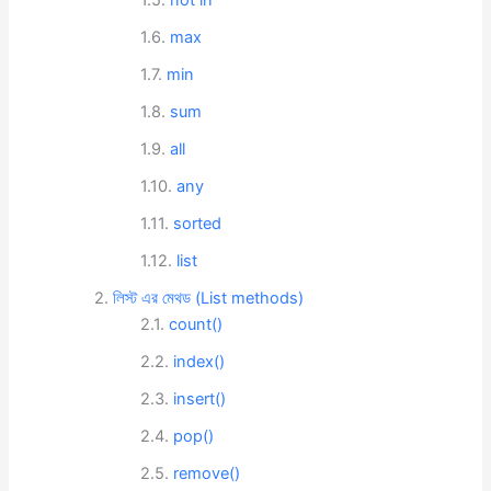
not in
max
min
sum
all
any
sorted
list
লিস্ট এর মেথড (List methods)
count()
index()
insert()
pop()
remove()