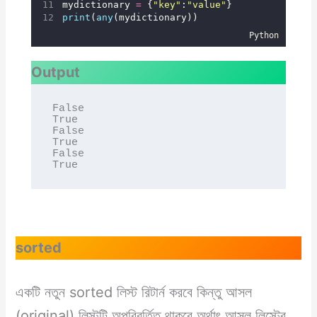
mydictionary 
=
 {
"
key
"
:
"
value
"
}
print
(
any
(mydictionary))
Python
Output
False

True

False

True

False

True
sorted
একটি নতুন sorted লিস্ট রিটার্ন করবে কিন্তু আসল
(original) লিস্টটি অপরিবর্তিত থাকবে অর্থাৎ আসল লিস্টের