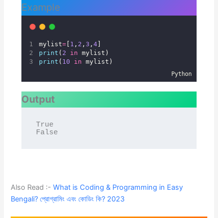
Example
mylist
=
[
1
,
2
,
3
,
4
]
print
(
2
in
 mylist)
print
(
10
in
 mylist)
Python
Output
True

False
Also Read :-
What is Coding & Programming in Easy
Bengali? প্রোগ্রামিং এবং কোডিং কি? 2023