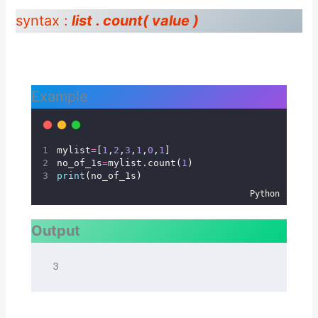
syntax :
list . count( value )
Example
mylist
=
[
1
,
2
,
3
,
1
,
0
,
1
]
no_of_1s
=
mylist.count(
1
)
print
(no_of_1s)
Python
Output
3