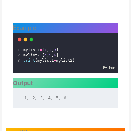
Example
mylist1
=
[
1
,
2
,
3
]
mylist2
=
[
4
,
5
,
6
]
print
(mylist1
+
mylist2)
Python
Output
[1, 2, 3, 4, 5, 6]