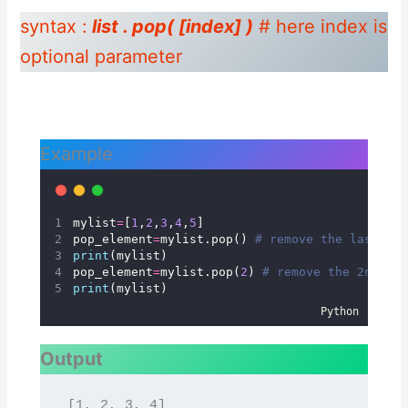
syntax :
list . pop( [index] )
# here index is
optional parameter
Example
mylist
=
[
1
,
2
,
3
,
4
,
5
]
pop_element
=
mylist.pop() 
# remove the last ele
print
(mylist)
pop_element
=
mylist.pop(
2
) 
# remove the 2nd ind
print
(mylist)
Python
Output
[1, 2, 3, 4]
