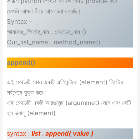
কারণে python লিস্টের অনেক মেথড provide করে।
যেগুলি আমরা নীচে আলোচনা করেছি।
Syntax –
আমাদের_
লিস্টের
_নাম . মেথডের_নাম ()
Our_list_name . method_name()
append()
এই মেথডটি কোন একটি এলিমেন্টকে (element) লিস্টের
সর্বশেষে যুক্ত করে।
এই মেথডটি একটি আরগুমেন্ট (argummet) নেবে এবং সেটি
হল ভ্যালু (element)
syntax :
list . append( value )