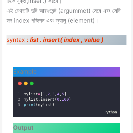
টিকে যুক্ত(insert) করবে।
এই মেথডটি দুটি আরগুমেন্ট (argummet) নেবে এবং সেটি
হল index পজিশন এবং ভ্যালু (element)।
syntax :
list . insert( index , value )
Example
mylist
=
[
1
,
2
,
3
,
4
,
5
]
mylist.insert(
0
,
100
)
print
(mylist)
Python
Output