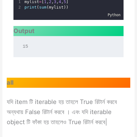
mylist
=
[
1
,
2
,
3
,
4
,
5
]
print
(
sum
(mylist))
Python
Output
15
all
যদি item টি iterable হয় তাহলে True রিটার্ন করবে
অন্যথায় False রিটার্ন করবে । এবং যদি iterable
object টি ফাঁকা হয় তাহলেও True রিটার্ন করবে|