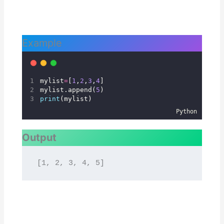
Example
mylist
=
[
1
,
2
,
3
,
4
]
mylist.append(
5
)
print
(mylist)
Python
Output
[1, 2, 3, 4, 5]