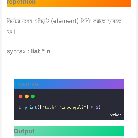
repetition
লিস্টের মধ্যে এলিমেন্ট (element) রিপিট করাতে ব্যবহৃত
হয়।
syntax :
list * n
Example
print
([
"
tech
"
,
"
inbengali
"
] 
*
2
)
Python
Output