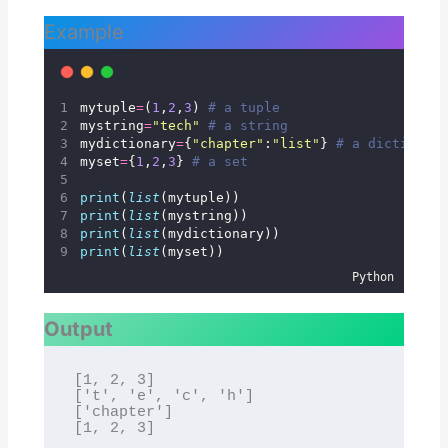
Example
mytuple
=
(
1
,
2
,
3
) 
# a tuple
mystring
=
"
tech
"
# a string
mydictionary
=
{
"
chapter
"
:
"
list
"
} 
# a dictionary
myset
=
{
1
,
2
,
3
} 
# a set
print
(
list
(mytuple)) 
print
(
list
(mystring))
print
(
list
(mydictionary))
print
(
list
(myset))
Python
Output
[1, 2, 3]

['t', 'e', 'c', 'h']

['chapter']

[1, 2, 3]