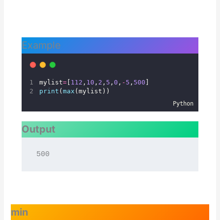
Example
mylist
=
[
112
,
10
,
2
,
5
,
0
,
-
5
,
500
]
print
(
max
(mylist))
Python
Output
500
min