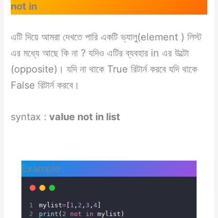
not in
এটি দিয়ে আমরা দেখতে পারি একটি ভ্যালু(element ) লিস্ট
এর মধ্যে আছে কি না ? যদিও এটির ব্যবহার in এর উল্টো
(opposite)। যদি না থাকে True রিটার্ন করবে যদি থাকে
False রিটার্ন করবে।
syntax :
value not in list
Example
mylist
=
[
1
,
2
,
3
,
4
]
print
(
2
not
in
 mylist)