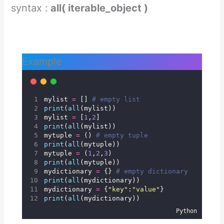
syntax :
all( iterable_object )
Example
mylist 
=
 [] 
# empty list
print
(
all
(mylist))
mylist 
=
 [
1
,
2
]
print
(
all
(mylist))
mytuple 
=
 () 
# empty tuple
print
(
all
(mytuple))
mytuple 
=
 (
1
,
2
,
3
)
print
(
all
(mytuple))
mydictionary 
=
 {} 
# empty dictionary
print
(
all
(mydictionary))
mydictionary 
=
 {
"
key
"
:
"
value
"
}
print
(
all
(mydictionary))
Python