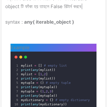
object টি ফাঁকা হয় তাহলে False রিটার্ন করবে|
syntax :
any( iterable_object )
Example
mylist 
=
 [] 
# empty list
print
(
any
(mylist))
mylist 
=
 [
1
,
2
]
print
(
any
(mylist))
mytuple 
=
 () 
# empty tuple
print
(
any
(mytuple))
mytuple 
=
 (
1
,
2
,
3
)
print
(
any
(mytuple))
mydictionary 
=
 {} 
# empty dictionary
print
(
any
(mydictionary))