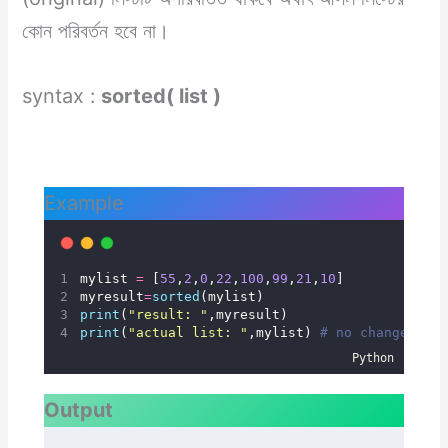
কোন পরিবর্তন হবে না।
syntax :
sorted( list )
Example
mylist 
=
 [
55
,
2
,
0
,
22
,
100
,
99
,
21
,
10
] 
myresult
=
sorted
(mylist)
print
(
"
result: 
"
,myresult)
print
(
"
actual list: 
"
,mylist) 
# no change
Python
Output