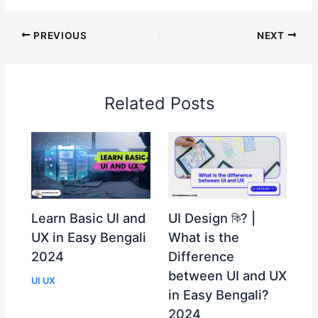
e
e
di
gr
s
l
m
e
a
s
o
p
ar
dI
b
t
a
A
s
st
d
s
gl
y
e
PREVIOUS
NEXT
n
o
m
p
s
e
e
Li
o
p
n
Tr
n
k
g
a
k
Related Posts
er
n
sl
at
e
Learn Basic UI and
UI Design কি? |
UX in Easy Bengali
What is the
2024
Difference
between UI and UX
UI UX
in Easy Bengali?
2024