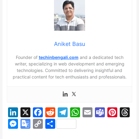
চেহারা তৈরি করতে রং, ফন্ট এবং লেআউট বেছে নিয়ে এটিকে সুন্দর করে তোলে। তারা
একসাথে কাজ করে যাতে পণ্যগুলি মসৃণভাবে কাজ করে এবং সেগুলি লোকেদের জন্য
দুর্দান্ত দেখায়।
Aniket Basu
Founder of
techinbengali.com
and a dedicated tech
writer, specializing in web development and emerging
technologies. Committed to delivering insightful and
practical content for tech enthusiasts and professionals.
Li
X
F
R
T
W
E
T
Pi
T
n
a
e
el
h
m
e
nt
h
M
G
C
S
k
c
d
e
at
ai
a
er
e
e
o
o
h