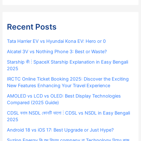
Recent Posts
Tata Harrier EV vs Hyundai Kona EV: Hero or 0
Alcatel 3V vs Nothing Phone 3: Best or Waste?
Starship কী ⋮ SpaceX Starship Explanation in Easy Bengali
2025
IRCTC Online Ticket Booking 2025: Discover the Exciting
New Features Enhancing Your Travel Experience
AMOLED vs LCD vs OLED: Best Display Technologies
Compared (2025 Guide)
CDSL বনাম NSDL কোনটি ভালো ⋮ CDSL vs NSDL in Easy Bengali
2025
Android 18 vs iOS 17: Best Upgrade or Just Hype?
Suzlon Energy কি শুধু বিদ্যুৎ company না Technology নিয়েও কাজ