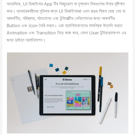
অন্যদিকে, UI ডিজাইনার App টির ভিজ্যুয়াল বা দৃশ্যমান দিকগুলোর উপরে দৃষ্টিপাত
করে। ব্যবহারকারীদের সুবিধার জন্য UI ডিজাইনাররা এমন রঙের স্কিম বেছে নেয় যা
আকর্ষণীয়, পরিষ্কার, পঠনযোগ্য এবং ইন্টারেক্টিভ নেভিগেশনের জন্য আকর্ষণীয়
Button এবং Icon তৈরি করবে। এরা অ্যাপ্লিকেশনের সামগ্রিক উন্নতি করতে
Animation এবং Transition নিয়ে কাজ করে, যেমন User ইন্টারঅ্যাকশন এর
জন্য দুর্দান্ত অ্যানিমেশন।