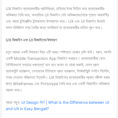
UX ডিজাইন ব্যবহারকারীর প্রতিক্রিয়া, চাহিদার উপর ভিত্তি করে ব্যবহারকারীর
অভিজ্ঞতা তৈরি করে, অন্যদিকে UI ডিজাইন সেই অভিজ্ঞতাগুলোকে দৃশ্যত আকর্ষণীয়
এবং আরো ইন্টারেক্টিভ ইন্টারফেসে উপস্থাপন করে। UX এবং UI ডিজাইন উভয়ই
সফল ডিজিটাল পণ্য তৈরির জন্য অপরিহার্য যা ব্যবহারকারীর চাহিদা পূরণ করে।
UX ডিজাইন এবং UI ডিজাইনের উদাহরণ
চলুন আমরা একটি উদাহরণ দিয়ে এটি আরও স্পষ্টভাবে বোঝার চেষ্টা করি। ধরুন, আপনি
একটি Mobile Transaction App ডিজাইন করছেন। ব্যবহারকারীরা কোন
বৈশিষ্ট্যগুলো সবচেয়ে গুরুত্বপূর্ণ বলে মনে করেন তা বোঝা জরুরি, যেমন দ্রুত
অ্যাকাউন্ট অ্যাক্সেস, লেনদেনের ইতিহাসে দ্রুত অ্যাক্সেস, ফিঙ্গারপ্রিন্ট লগইন সিস্টেম,
সহজ লেনদেন পরিচালনা ইত্যাদি। UX ডিজাইনার ব্যবহারকারীর প্রবাহ পরীক্ষা করার
জন্য Wireframes এবং Prototype তৈরি করে এবং একটি বিরামহীন অভিজ্ঞতা
প্রদান করে।
আরো পড়ুন:
UI Design কি? | What is the Difference between UI
and UX in Easy Bengali?