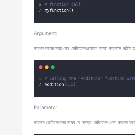
# function call
myfunction()
Argument:
ফাংশন কলের সময় যেই ভেরিয়েবলগুলোকে আমরা ফাংশানে পাঠাই তাদ
# Calling the 'Addition' function wit
Addition(
5
,
3
)
Parameter
ফাংশান ডেফিনেশনের মধ্যে যে সমস্ত ভেরিয়েবল গুলো ফাংশন কল