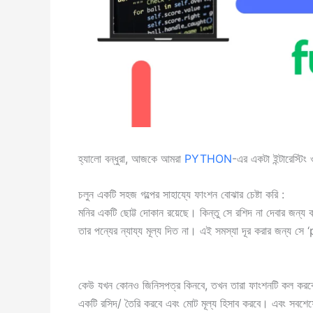
হ্যালো বন্ধুরা, আজকে আমরা
PYTHON
-এর একটা ইন্টারেস্টিং ও
চলুন একটি সহজ গল্পের সাহায্যে ফাংশন বোঝার চেষ্টা করি :
মনির একটি ছোট্ট দোকান রয়েছে। কিন্তু সে রশিদ না দেবার জন্য
তার পন্যের ন্যায্য মূল্য দিত না। এই সমস্যা দূর করার জন্
কেউ যখন কোনও জিনিসপত্র কিনবে, তখন তারা ফাংশনটি কল করবে। ফা
একটি রসিদ/ তৈরি করবে এবং মোট মূল্য হিসাব করবে। এবং সবশেষে