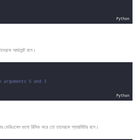
Python
েরকে আর্গুমেন্ট বলে।
h arguments 5 and 3
Python
ের ভেরিএবেল গুলো রিসিভ করে তো তাদেরকে প্যারামিটার বলে।