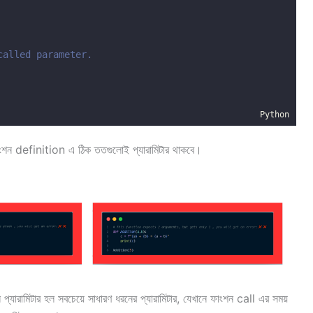
called parameter.
Python
ফাংশন definition এ ঠিক ততগুলোই প্যারামিটার থাকবে।
্যারামিটার হল সবচেয়ে সাধারণ ধরনের প্যারামিটার, যেখানে ফাংশন call এর সময়