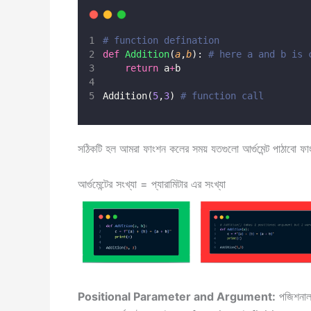
# function defination
def
Addition
(
a
,
b
): 
# here a and b is 
return
 a
+
b
Addition(
5
,
3
) 
# function call
সঠিকটি হল আমরা ফাংশন কলের সময় যতগুলো আর্গুমেন্ট পাঠাবো 
আর্গুমেন্টের সংখ্যা = প্যারামিটার এর সংখ্যা
Positional Parameter and Argument:
পজিশনাল প