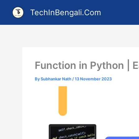
Skip
TechInBengali.Com
to
content
Function in Python | 
By
Subhankar Nath
/
13 November 2023